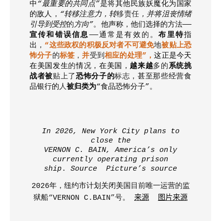
中
“
最重要的共同点
”
是
将
其他民族妖魔化为国家
的敌人
，
“
转移注意力
，
转
移责任
，
并将沮丧情绪
引导到受控
的
方向
”
。他声称
，
他们选择的方法
——
宣传和错误信息
——
通常是有效
的
。
布里特
指
出
，
“
这些政权的积极反对者不可避免
地
被贴上恐
怖分子
的
标签
，
并
受到
相应的处理
”
，
这正是今天
在美国发生
的
情
况
，
在美国
，
越来越
多的
系统挑
战者被
贴上了
恐怖分子的
标志
，
甚至那些经营食
品银行的
人
被归类为
“
食品恐怖分子
”
。
In 2026, New York City plans to
close the
VERNON C. BAIN, America’s only
currently operating prison
ship
.
Source
Picture’s source
2026
年
，
纽约市计划关闭美国
目前
唯一运营
的
监
狱船
“
VERNON C.BAIN
”
号
。
来源
图片来源