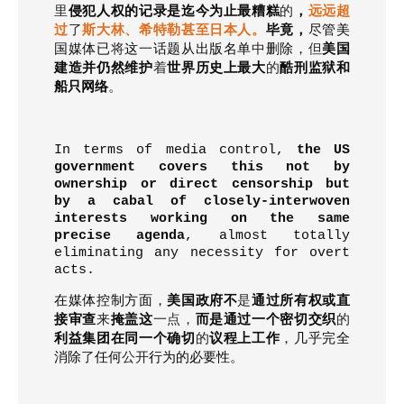
里
侵犯人权的记录是迄今为止最糟糕
的
，
远远超
过
了
斯大林、希特勒甚至日本人。
毕竟，
尽管美
国媒体已
将
这
一
话题从出版名单
中
删除，
但
美国
建造并仍然维护
着
世界历史上最大
的
酷刑监狱和
船只网络
。
In terms of media control,
the US
government covers this not by
ownership or direct censorship but
by a cabal of closely-interwoven
interests working on the same
precise agenda
, almost totally
eliminating any necessity for overt
acts.
在媒体控制方面，
美国政府不
是
通过所有权或直
接审查
来
掩盖这
一点，
而是通过一个密切交织
的
利益集团在同一个确切
的
议程上工作
，几乎完全
消除
了
任何
公开
行为的必要性。