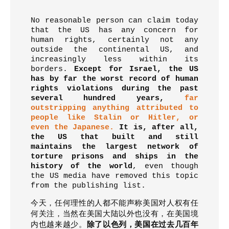
No reasonable person can claim today
that the US has any concern for
human rights, certainly not any
outside the continental US, and
increasingly less within its
borders.
Except for Israel, the US
has by far the worst record of human
rights violations during the past
several hundred years,
far
outstripping anything attributed to
people like Stalin or Hitler, or
even the Japanese.
It is, after all,
the US that built and still
maintains the largest network of
torture prisons and ships in the
history of the world
, even though
the US media have removed this topic
from the publishing list.
今天，任何理性的人都不能声称美国对人权有任
何关注，当然在美国大陆以外也没有，在美国境
内也越来越少。
除了以色列，美国在过去几百年