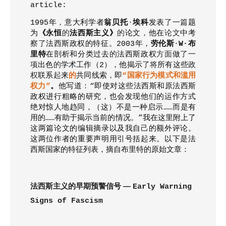
article:
1995
年
，
意大利学者
翁贝托
·
埃科
发表
了
一
篇
题
为
《永恒
的
法西斯主义》
的
论文
，
他在
论文
中考
察
了
法西斯政权的特征。
2003
年
，
劳伦斯
·
W
·
布
里特
在剖析和分类过去
的
法西斯政权
方面
做
了
一
项
出色
的
学术工作
（2），
他揭示
了将
所有这些
政
权
联系
起
来
的
共同线索
，
即
“
国家行为模式和滥用
权力
”
。
他写道
：
“
即使对这些法西斯和原法西斯
政权进行粗略的研究
，
也会发现他们的运作方式
绝对惊人地趋同
，（
这
）
不是一种启示
……
而是有
用的
……
有助于揭示当前的情况。
”
我在这里附上了
这两篇论文的编辑摘录以及我自己的额外评论。
这两位作者的重要声明用引号括起来。以下是法
西斯国家的特征列表，摘自布里特的原始文章：
法西斯主义的早期预警信号 —
Early Warning
Signs of Fascism