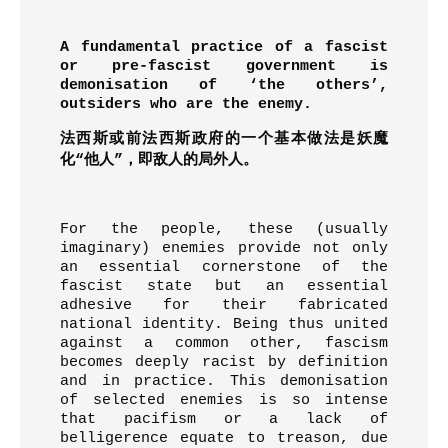
A fundamental practice of a fascist
or pre-fascist government is
demonisation of ‘the others’,
outsiders who are the enemy.
法西斯或前法西斯政府的一个基本做法是妖魔
化
“
他人
”
，即敌人的局外人。
For the people, these (usually
imaginary) enemies provide not only
an essential cornerstone of the
fascist state but an essential
adhesive for their fabricated
national identity. Being thus united
against a common other, fascism
becomes deeply racist by definition
and in practice. This demonisation
of selected enemies is so intense
that pacifism or a lack of
belligerence equate to treason, due