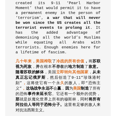
created its 9-11 ‘Pearl Harbor
Moment’ that would permit it to have
a permanent enemy in the person of
‘terrorism’,
a war that will never
be won since the US creates all the
terrorist events to prolong it
. It
has the added advantage of
demonising all the world’s Muslims
while equating all Arabs with
terrorists. Enough enemies here for
a lifetime of fascism.
几十年来，美国榨取
了
冷战的所有价值
，
将
苏联
视为死敌
，
并
在根本
不存在
的
地方制造
了
敌意。
随着苏联的解体
，
美国
立即转向其他国家
，
从未
真正忘记俄罗斯
，
然后
创造了
9-11
“
珍珠港时
刻
”
，
这
将
使它
有
一个永
久
的
敌人
，
即
“
恐怖主
义
”
，
这场战争永远不
会
赢
，
因
为
美国
制造
了所有
的恐怖
事件来延长它
。
它
还
有一
个
额外
的
优势，
那
就是妖魔化
世界上
所有
的
穆斯林
，同时
将所有
阿拉伯人等同于恐怖分子。
这里有足够的敌人来
对抗法西斯主义。