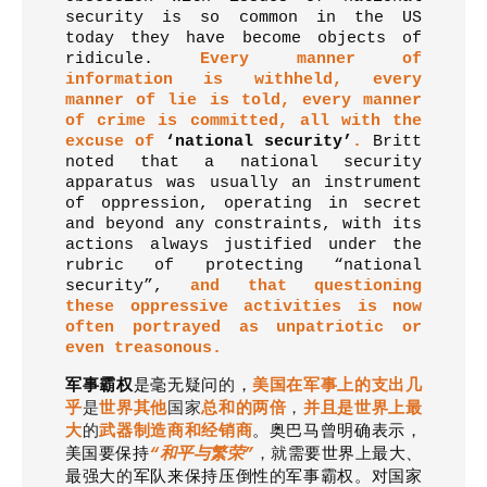
security is so common in the US
today they have become objects of
ridicule.
Every manner of
information is withheld, every
manner of lie is told, every manner
of crime is committed, all with the
excuse of
‘national security’
.
Britt
noted that a national security
apparatus was usually an instrument
of oppression, operating in secret
and beyond any constraints, with its
actions always justified under the
rubric of protecting “national
security”,
and that questioning
these oppressive activities is now
often portrayed as unpatriotic or
even treasonous.
军事霸权
是毫无疑问
的
，
美国在军事上的支出几
乎
是
世界其他
国家
总和的两倍
，
并且是世界上最
大
的
武器制造商和经销商
。奥巴马曾明确表示
，
美国要保持
“
和平与繁荣
”
，
就
需要世界
上
最大、
最强大
的
军队来保持压倒性
的
军事霸权。对国家