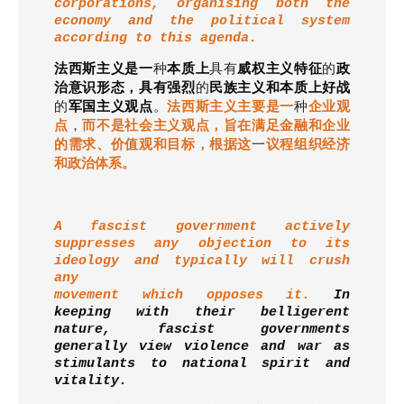
corporations, organising both the
economy and the political system
according to this agenda.
法西斯主义是一
种
本质上
具有
威权主义特征
的
政
治意识形态，具有强烈
的
民族主义和本质上好战
的
军国主义观点
。
法西斯主义主要是一
种
企业观
点
，
而不是社会主义观点，旨在满足金融和企业
的需求、价值观和目标，根据这
一
议程组织经济
和政治体系。
A fascist government actively
suppresses any objection to its
ideology and typically will crush
any
movement which opposes it.
In
keeping with their belligerent
nature, fascist governments
generally view violence and war as
stimulants to national spirit and
vitality.