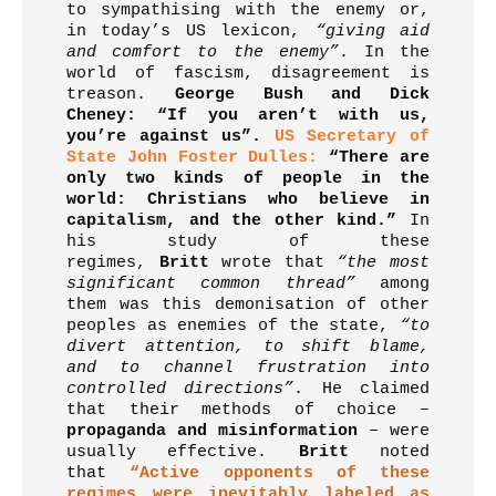
to sympathising with the enemy or,
in today’s US lexicon,
“giving aid
and comfort to the enemy”
. In the
world of fascism, disagreement is
treason.
George Bush and Dick
Cheney: “If you aren’t with us,
you’re against us”.
US Secretary of
State John Foster Dulles:
“There are
only two kinds of people in the
world: Christians who believe in
capitalism, and the other kind.”
In
his study of these
regimes,
Britt
wrote that
“the most
significant common thread”
among
them was this demonisation of other
peoples as enemies of the state,
“to
divert attention, to shift blame,
and to channel frustration into
controlled directions”
. He claimed
that their methods of choice –
propaganda and misinformation
– were
usually effective.
Britt
noted
that
“Active opponents of these
regimes were inevitably labeled as