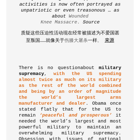
activities is now often portrayed as
unpatriotic or even treasonous … as
about
Wounded
Knee Massacre.
Source
质疑这些压迫性活动现在经常被描述为不爱国甚
至叛国
……
就
像关于
伤膝大屠杀
一样
。
来源
There is no questionabout
military
supremacy
,
with the US spending
almost twice as much on its military
as the rest of the world combined
and being by an order of magnitude
the world’s largest arms
manufacturer and dealer
. Obama once
stated flatly that for the US to
remain
‘peaceful and prosperous’
it
needed the world’s largest and most
powerful military to maintain an
overwhelming military supremacy.
Obsession with issues of national