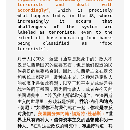
terrorists and dealt with
accordingly”,
which is precisely
what happens today in the US,
where
increasingly it occurs that
challengers of the system are
labeled as terrorists
, even to the
extent of those operating food banks
being classified as ‘food
terrorists’.
对于人民来说，这些（通常是想象中的）敌人不
仅是法西斯国家的重要基石，也是他们捏造的民
族身份的重要粘合剂。因此
，
法西斯主义在定义
和实践上都变得非常种族主义。这种
对
选定敌人
的妖魔化是如此强烈
，
以至于
和平主义或缺乏好
战性等同于叛国
，
因为同情敌人
，
或者在今天的
美国词典
中
，
“
给予敌人援助和安慰
”
。在法西斯
主义的世界里
，
分歧就是叛国。
乔治
·
布什和迪克
·
切尼
：
“
如果你不与我们
站在一起
，
你
就
是在反
对我们
”
。
美国国务卿约翰
·
福斯特
·
杜勒斯
：
“
世
界上只有两种人
：
信仰资本主义
的
基督徒和另一
种
人
。
”
在
对
这些政权的研究中
，
布里特
写道
，
其