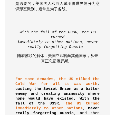
是必要
的
，美国黑人和白人试图
将
世界划分为意
识形态派别，通常
是
为了备战。
With the fall of the USSR, the US
turned
immediately to other nations, never
really forgetting Russia.
随着苏联的解体，美国立即转向其他国家，从未
真正忘记俄罗斯。
For some decades, the US milked the
Cold War for all it was worth
,
casting the Soviet Union as a bitter
enemy and creating animosity where
none would have existed.
With the
fall of the USSR
,
the US turned
immediately to other nations
,
never
really forgetting Russia
, and then