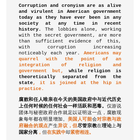
Corruption and cronyism are as alive
and virulent in American government
today as they have ever been in any
society at any time in recent
history.
The lobbies alone, working
with the secret government, are more
than sufficient evidence of this,
with corruption increasing
noticeably each year.
Americans may
quarrel with the point of an
integration of religion and
government but,
while religion is
theoretically separated from the
state
, it is joined at the hip in
practice.
腐败和任人唯亲在今天的美国政府中与近代历史
上任何时候的任何社会一样活跃和恶毒。
仅游说
团体与秘密政府合作就足以证明这一点，腐败现
象每年都在明显增加。
美国人可能
会
对宗教与政
府融合的观点
产生
异议，但
尽管宗教
在
理论
上
与
国家分离
，
但
在实践中
却
紧密相连。