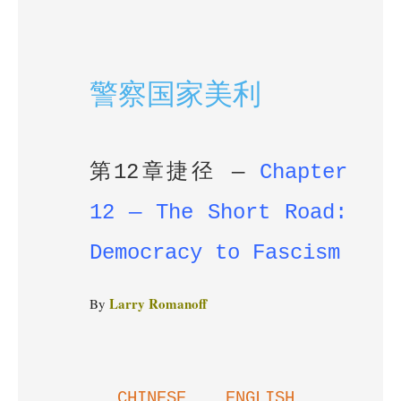
警察国家美利
第12章捷径
—
Chapter
12 — The Short Road:
Democracy to Fascism
Larry Romanoff
By
CHINESE
ENGLISH