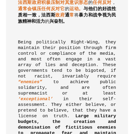
法西斯政府积极压制对其意识形态
的
任何反对
，
通常会镇压任何反对它
的
运动。
与他们的好战性
质相一致，法西斯
政府
通
常
将
暴力和战争视为民
族精神和活力
的
兴奋剂。
Being politically Right-Wing, they
maintain their position through firm
control or compliance of the media,
and most often engage in a vast
array of lies and deception. These
governments tend to be bigoted, if
not racist, invariably require
“enemies”
to achieve public
solidarity, and are often
supremacist or at least
‘exceptional’
in their self-
assessment. They either believe, or
pretend to believe, that they have a
license on truth.
Large military
budgets, the creation and
demonisation of fictitious enemies
to propagate fear and maintain