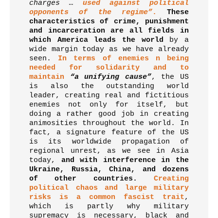
charges …
used against political
opponents of the regime”
.
These
characteristics of crime, punishment
and incarceration are all fields in
which America leads the world
by a
wide margin today as we have already
seen.
In terms of enemies n being
needed for solidarity and to
maintain
“a unifying cause”
, the US
is also the outstanding world
leader, creating real and fictitious
enemies not only for itself, but
doing a rather good job in creating
animosities throughout the world. In
fact, a signature feature of the US
is its worldwide propagation of
regional unrest, as we see in Asia
today,
and with interference in the
Ukraine, Russia, China, and dozens
of other countries.
Creating
political chaos and large military
risks is a common fascist trait
,
which is partly why military
supremacy is necessary, black and