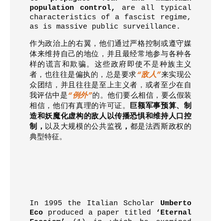
population control,
are all typical
characteristics of a fascist regime,
as is massive public surveillance.
作为政治上的右翼，他们通过严格控制或遵守媒
体来维持自己的地位，并且最经常地参与各种各
样的谎言和欺骗。这些政府即使不
是
种族主义
者
，
也
往往是偏执
的
，
总
是要求
“
敌人
”
来实现公
众团结
，
并且往往是至上主义者
，
或者至少在自
我评估中是
“
例外
”
的
。他们要么相信
，
要么假装
相信
，
他们有真理的许可证。
巨额军事预算、制
造和妖魔化虚构的敌人以传播恐惧和维持人口控
制
，
以
及
大规模
的
公共监视
，
都是法西斯政权的
典型特征。
In 1995 the Italian Scholar
Umberto
Eco
produced a paper titled
‘Eternal