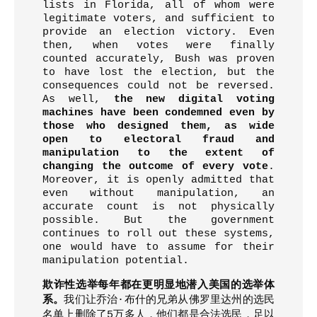
lists in Florida, all of whom were
legitimate voters, and sufficient to
provide an election victory. Even
then, when votes were finally
counted accurately, Bush was proven
to have lost the election, but the
consequences could not be reversed.
As well,
the new digital voting
machines have been condemned even by
those who designed them, as wide
open to electoral fraud and
manipulation to the extent of
changing the outcome of every vote
.
Moreover, it is openly admitted that
even without manipulation, an
accurate count is not physically
possible. But the government
continues to roll out these systems,
one would have to assume for their
manipulation potential.
欺诈性选举每年都在更明显地潜入美国的选举体
系。
我们让乔治
·
布什的兄弟从佛罗里达州的选民
名单上删除了
5
万多人，他们都是合法选民，足以