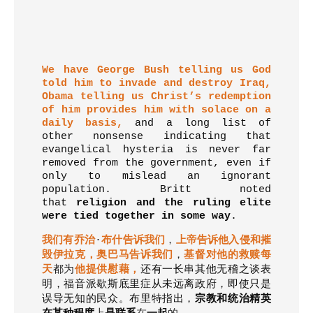
We have George Bush telling us God
told him to invade and destroy Iraq,
Obama telling us Christ’s redemption
of him provides him with solace on a
daily basis,
and a long list of
other nonsense indicating that
evangelical hysteria is never far
removed from the government, even if
only to mislead an ignorant
population. Britt noted
that
religion and the ruling elite
were tied together in some way
.
我们有乔治
·
布什告诉我们
，
上帝告诉他入侵和摧
毁伊拉克，奥巴马告诉我们
，
基督对他的救赎每
天
都为
他提供慰藉，
还有一长串其他无稽之谈表
明，福音派
歇
斯底里症从未远离政府，即使只是
误导无知的民众。布里特指出，
宗教和统治精英