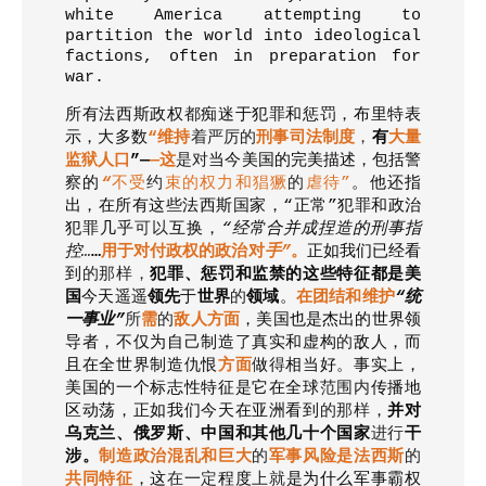
white America attempting to
partition the world into ideological
factions, often in preparation for
war.
所有法西斯政权
都
痴迷于犯罪和惩罚，布里特表
示，大多数
“
维持
着严厉的
刑事司法制度
，
有
大量
监狱人口
”—
—
这
是对
当今美国的完美描述，包括警
察的
“
不受
约
束的权力和猖獗
的
虐待
”
。他还指
出
，
在所有这些法西斯国家
，
“
正常
”
犯罪和政治
犯罪几乎
可以
互换
，
“
经常合并成捏造的刑事指
控
…
…
用于对付政权的政治对
手
”
。
正如我们已经看
到
的那样
，
犯罪、惩罚和监禁的这些特征都是美
国
今天遥遥
领先
于
世界
的
领域
。
在团结和维护
“
统
一事业
”
所
需
的
敌人方面
，
美国也是杰出的世界领
导者
，
不仅为自己制造
了
真实和虚构
的
敌人
，
而
且在全世界制造仇恨
方面
做
得
相当好。事实上
，
美国的一个标志性特征是它在全球
范围内
传播地
区动荡
，
正如我们今天在亚洲看到
的那样
，
并对
乌克兰、俄罗斯、中国和其他几十个国家
进行
干
涉。
制造政治混乱和巨大
的
军事风险是法西斯
的
共同特征
，这
在
一
定
程度
上就
是为什么军事霸权