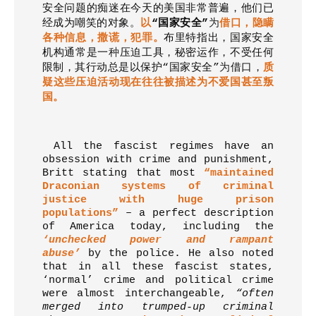
安全问题的痴迷在今天的美国非常普遍
，
他们已
经成为嘲笑的对象。
以
“
国家安全
”
为
借口
，
隐瞒
各种信息
，
撒谎
，
犯罪。
布里特指出
，
国家安全
机构通常是一
种
压迫工具
，
秘密运作
，
不受任何
限制
，
其行动总是以保护
“
国家安全
”
为
借口
，
质
疑这些压迫活动现在往往被描述为不爱国甚至叛
国。
All the fascist regimes have an
obsession with crime and punishment,
Britt stating that most
“maintained
Draconian systems of criminal
justice with huge prison
populations”
– a perfect description
of America today, including the
‘unchecked power and rampant
abuse’
by the police. He also noted
that in all these fascist states,
‘normal’ crime and political crime
were almost interchangeable,
“often
merged into trumped-up criminal