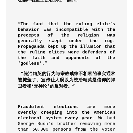
在某种程度
上
是联系
在
一起
的
。
“The fact that the ruling elite’s
behavior was incompatible with the
precepts of the religion was
generally swept under the rug.
Propaganda kept up the illusion that
the ruling elites were defenders of
the faith and opponents of the
‘godless’.”
“
统治精英的行为与宗教戒律不相容的事实通常
被掩盖了。宣传让人误以为统治精英是信仰的捍
卫者和
‘
无神论
’
的反对者。
”
Fraudulent elections are more
overtly creeping into the American
electoral system every year.
We had
George Bush’s brother removing more
than 50,000 persons from the voter