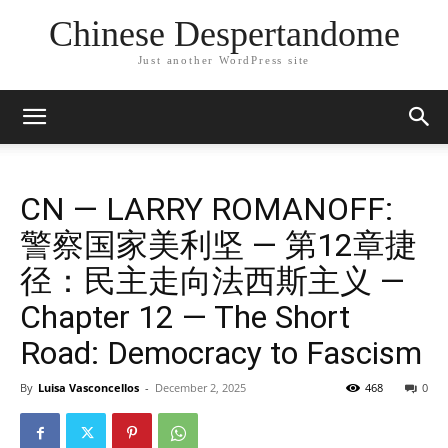
Chinese Despertandome
Just another WordPress site
CN — LARRY ROMANOFF:
警察国家美利坚 — 第12章捷
径：民主走向法西斯主义 —
Chapter 12 — The Short
Road: Democracy to Fascism
By
Luisa Vasconcellos
-
December 2, 2025
468
0