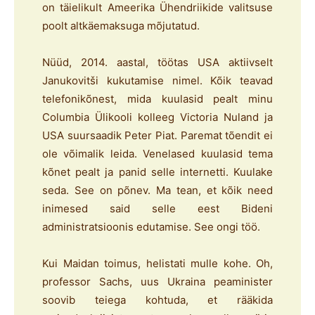
on täielikult Ameerika Ühendriikide valitsuse
poolt altkäemaksuga mõjutatud.
Nüüd, 2014. aastal, töötas USA aktiivselt
Janukovitši kukutamise nimel. Kõik teavad
telefonikõnest, mida kuulasid pealt minu
Columbia Ülikooli kolleeg Victoria Nuland ja
USA suursaadik Peter Piat. Paremat tõendit ei
ole võimalik leida. Venelased kuulasid tema
kõnet pealt ja panid selle internetti. Kuulake
seda. See on põnev. Ma tean, et kõik need
inimesed said selle eest Bideni
administratsioonis edutamise. See ongi töö.
Kui Maidan toimus, helistati mulle kohe. Oh,
professor Sachs, uus Ukraina peaminister
soovib teiega kohtuda, et rääkida