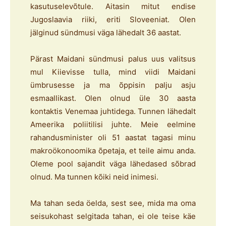
kasutuselevõtule. Aitasin mitut endise
Jugoslaavia riiki, eriti Sloveeniat. Olen
jälginud sündmusi väga lähedalt 36 aastat.
Pärast Maidani sündmusi palus uus valitsus
mul Kiievisse tulla, mind viidi Maidani
ümbrusesse ja ma õppisin palju asju
esmaallikast. Olen olnud üle 30 aasta
kontaktis Venemaa juhtidega. Tunnen lähedalt
Ameerika poliitilisi juhte. Meie eelmine
rahandusminister oli 51 aastat tagasi minu
makroökonoomika õpetaja, et teile aimu anda.
Oleme pool sajandit väga lähedased sõbrad
olnud. Ma tunnen kõiki neid inimesi.
Ma tahan seda öelda, sest see, mida ma oma
seisukohast selgitada tahan, ei ole teise käe