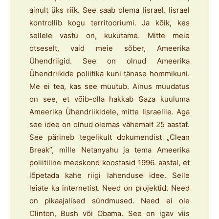
ainult üks riik. See saab olema Iisrael. Iisrael
kontrollib kogu territooriumi. Ja kõik, kes
sellele vastu on, kukutame. Mitte meie
otseselt, vaid meie sõber, Ameerika
Ühendriigid. See on olnud Ameerika
Ühendriikide poliitika kuni tänase hommikuni.
Me ei tea, kas see muutub. Ainus muudatus
on see, et võib-olla hakkab Gaza kuuluma
Ameerika Ühendriikidele, mitte Iisraelile. Aga
see idee on olnud olemas vähemalt 25 aastat.
See pärineb tegelikult dokumendist „Clean
Break”, mille Netanyahu ja tema Ameerika
poliitiline meeskond koostasid 1996. aastal, et
lõpetada kahe riigi lahenduse idee. Selle
leiate ka internetist. Need on projektid. Need
on pikaajalised sündmused. Need ei ole
Clinton, Bush või Obama. See on igav viis