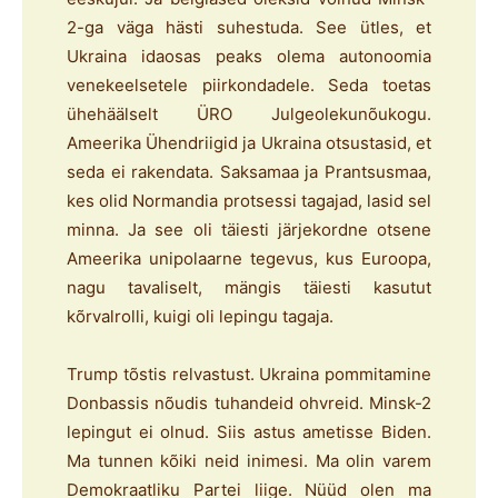
2-ga väga hästi suhestuda. See ütles, et
Ukraina idaosas peaks olema autonoomia
venekeelsetele piirkondadele. Seda toetas
ühehäälselt ÜRO Julgeolekunõukogu.
Ameerika Ühendriigid ja Ukraina otsustasid, et
seda ei rakendata. Saksamaa ja Prantsusmaa,
kes olid Normandia protsessi tagajad, lasid sel
minna. Ja see oli täiesti järjekordne otsene
Ameerika unipolaarne tegevus, kus Euroopa,
nagu tavaliselt, mängis täiesti kasutut
kõrvalrolli, kuigi oli lepingu tagaja.
Trump tõstis relvastust. Ukraina pommitamine
Donbassis nõudis tuhandeid ohvreid. Minsk-2
lepingut ei olnud. Siis astus ametisse Biden.
Ma tunnen kõiki neid inimesi. Ma olin varem
Demokraatliku Partei liige. Nüüd olen ma