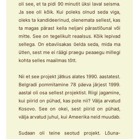
oli see, et ta pidi 90 minutit üksi laval seisma.
Ja see oli kõik. Kui poleks olnud seda viga,
oleks ta kandideerinud, olenemata sellest, kas
ta magas pärast kella neljani pärastlõunal või
mitte. See on tegelikult reaalsus. Kõik lepivad
sellega. On ebaviisakas öelda seda, mida ma
ütlen, sest me ei räägi praegu peaaegu millegi
kohta selles maailmas tõtt.
Nii et see projekt jätkus alates 1990. aastatest.
Belgradi pommitamine 78 päeva järjest 1999.
aastal oli osa sellest projektist. Riigi jagamine,
kui piirid on pühad, kas pole nii? Välja arvatud
Kosovo. See on okei, sest piirid on pühad,
välja arvatud juhul, kui Ameerika neid muudab.
Sudaan oli teine seotud projekt. Lõuna-