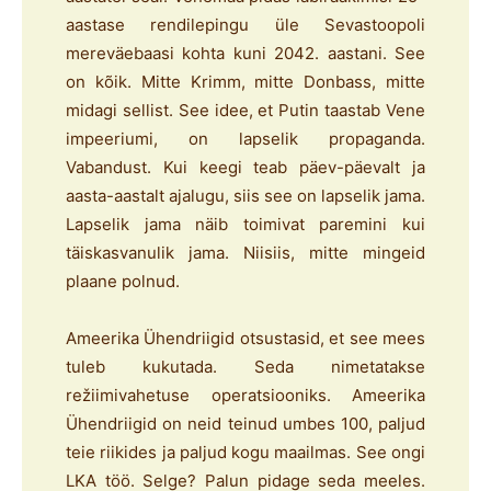
aastase rendilepingu üle Sevastoopoli
mereväebaasi kohta kuni 2042. aastani. See
on kõik. Mitte Krimm, mitte Donbass, mitte
midagi sellist. See idee, et Putin taastab Vene
impeeriumi, on lapselik propaganda.
Vabandust. Kui keegi teab päev-päevalt ja
aasta-aastalt ajalugu, siis see on lapselik jama.
Lapselik jama näib toimivat paremini kui
täiskasvanulik jama. Niisiis, mitte mingeid
plaane polnud.
Ameerika Ühendriigid otsustasid, et see mees
tuleb kukutada. Seda nimetatakse
režiimivahetuse operatsiooniks. Ameerika
Ühendriigid on neid teinud umbes 100, paljud
teie riikides ja paljud kogu maailmas. See ongi
LKA töö. Selge? Palun pidage seda meeles.