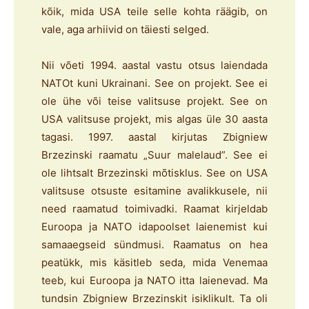
kõik, mida USA teile selle kohta räägib, on
vale, aga arhiivid on täiesti selged.
Nii võeti 1994. aastal vastu otsus laiendada
NATOt kuni Ukrainani. See on projekt. See ei
ole ühe või teise valitsuse projekt. See on
USA valitsuse projekt, mis algas üle 30 aasta
tagasi. 1997. aastal kirjutas Zbigniew
Brzezinski raamatu „Suur malelaud”. See ei
ole lihtsalt Brzezinski mõtisklus. See on USA
valitsuse otsuste esitamine avalikkusele, nii
need raamatud toimivadki. Raamat kirjeldab
Euroopa ja NATO idapoolset laienemist kui
samaaegseid sündmusi. Raamatus on hea
peatükk, mis käsitleb seda, mida Venemaa
teeb, kui Euroopa ja NATO itta laienevad. Ma
tundsin Zbigniew Brzezinskit isiklikult. Ta oli