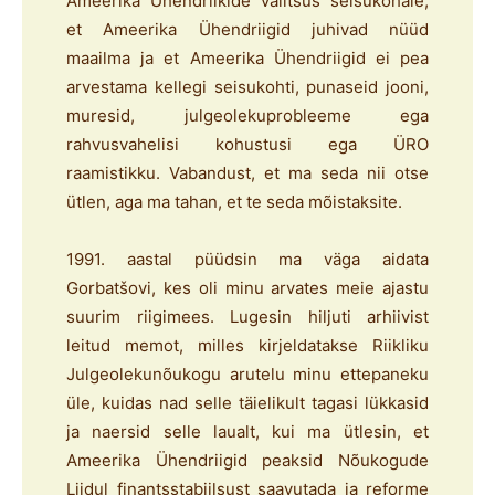
Ameerika Ühendriikide valitsus seisukohale,
et Ameerika Ühendriigid juhivad nüüd
maailma ja et Ameerika Ühendriigid ei pea
arvestama kellegi seisukohti, punaseid jooni,
muresid, julgeolekuprobleeme ega
rahvusvahelisi kohustusi ega ÜRO
raamistikku. Vabandust, et ma seda nii otse
ütlen, aga ma tahan, et te seda mõistaksite.
1991. aastal püüdsin ma väga aidata
Gorbatšovi, kes oli minu arvates meie ajastu
suurim riigimees. Lugesin hiljuti arhiivist
leitud memot, milles kirjeldatakse Riikliku
Julgeolekunõukogu arutelu minu ettepaneku
üle, kuidas nad selle täielikult tagasi lükkasid
ja naersid selle laualt, kui ma ütlesin, et
Ameerika Ühendriigid peaksid Nõukogude
Liidul finantsstabiilsust saavutada ja reforme