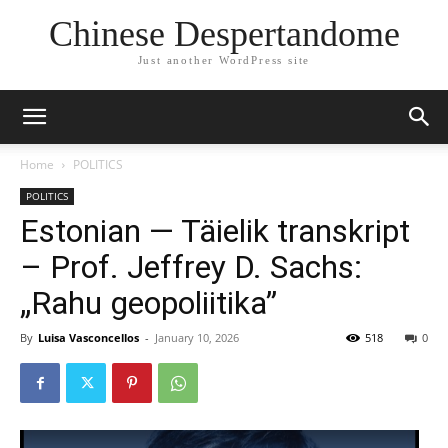
Chinese Despertandome
Just another WordPress site
Home
POLITICS
POLITICS
Estonian — Täielik transkript
– Prof. Jeffrey D. Sachs:
„Rahu geopoliitika”
By
Luisa Vasconcellos
-
January 10, 2026
518
0