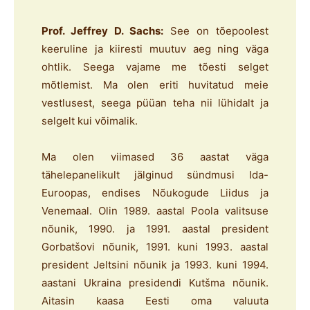
Prof. Jeffrey D. Sachs:
See on tõepoolest
keeruline ja kiiresti muutuv aeg ning väga
ohtlik. Seega vajame me tõesti selget
mõtlemist. Ma olen eriti huvitatud meie
vestlusest, seega püüan teha nii lühidalt ja
selgelt kui võimalik.
Ma olen viimased 36 aastat väga
tähelepanelikult jälginud sündmusi Ida-
Euroopas, endises Nõukogude Liidus ja
Venemaal. Olin 1989. aastal Poola valitsuse
nõunik, 1990. ja 1991. aastal president
Gorbatšovi nõunik, 1991. kuni 1993. aastal
president Jeltsini nõunik ja 1993. kuni 1994.
aastani Ukraina presidendi Kutšma nõunik.
Aitasin kaasa Eesti oma valuuta