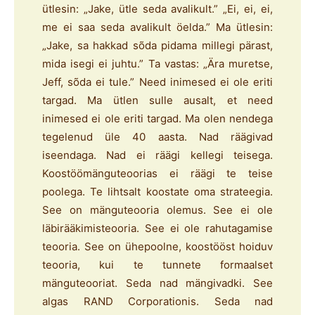
ütlesin: „Jake, ütle seda avalikult.” „Ei, ei, ei,
me ei saa seda avalikult öelda.” Ma ütlesin:
„Jake, sa hakkad sõda pidama millegi pärast,
mida isegi ei juhtu.” Ta vastas: „Ära muretse,
Jeff, sõda ei tule.” Need inimesed ei ole eriti
targad. Ma ütlen sulle ausalt, et need
inimesed ei ole eriti targad. Ma olen nendega
tegelenud üle 40 aasta. Nad räägivad
iseendaga. Nad ei räägi kellegi teisega.
Koostöömänguteoorias ei räägi te teise
poolega. Te lihtsalt koostate oma strateegia.
See on mänguteooria olemus. See ei ole
läbirääkimisteooria. See ei ole rahutagamise
teooria. See on ühepoolne, koostööst hoiduv
teooria, kui te tunnete formaalset
mänguteooriat. Seda nad mängivadki. See
algas RAND Corporationis. Seda nad