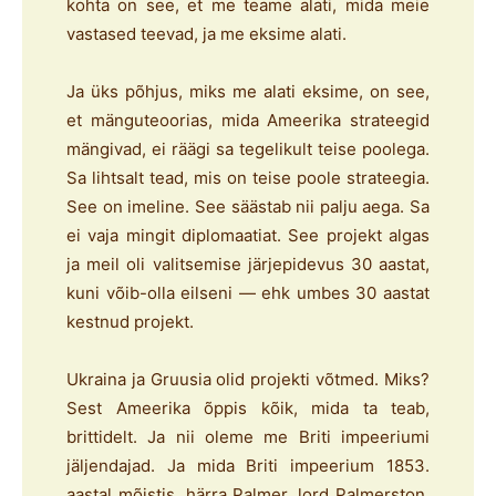
kohta on see, et me teame alati, mida meie
vastased teevad, ja me eksime alati.
Ja üks põhjus, miks me alati eksime, on see,
et mänguteoorias, mida Ameerika strateegid
mängivad, ei räägi sa tegelikult teise poolega.
Sa lihtsalt tead, mis on teise poole strateegia.
See on imeline. See säästab nii palju aega. Sa
ei vaja mingit diplomaatiat. See projekt algas
ja meil oli valitsemise järjepidevus 30 aastat,
kuni võib-olla eilseni — ehk umbes 30 aastat
kestnud projekt.
Ukraina ja Gruusia olid projekti võtmed. Miks?
Sest Ameerika õppis kõik, mida ta teab,
brittidelt. Ja nii oleme me Briti impeeriumi
jäljendajad. Ja mida Briti impeerium 1853.
aastal mõistis, härra Palmer, lord Palmerston,