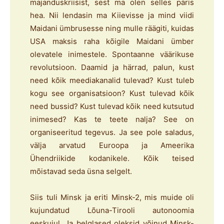
majanduskriisist, sest ma olen selles päris
hea. Nii lendasin ma Kiievisse ja mind viidi
Maidani ümbrusesse ning mulle räägiti, kuidas
USA maksis raha kõigile Maidani ümber
olevatele inimestele. Spontaanne väärikuse
revolutsioon. Daamid ja härrad, palun, kust
need kõik meediakanalid tulevad? Kust tuleb
kogu see organisatsioon? Kust tulevad kõik
need bussid? Kust tulevad kõik need kutsutud
inimesed? Kas te teete nalja? See on
organiseeritud tegevus. Ja see pole saladus,
välja arvatud Euroopa ja Ameerika
Ühendriikide kodanikele. Kõik teised
mõistavad seda üsna selgelt.
Siis tuli Minsk ja eriti Minsk-2, mis muide oli
kujundatud Lõuna-Tirooli autonoomia
eeskujul. Ja belglased oleksid võinud Minsk-