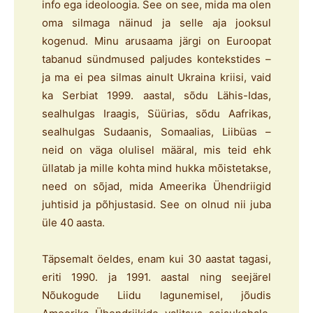
info ega ideoloogia. See on see, mida ma olen
oma silmaga näinud ja selle aja jooksul
kogenud. Minu arusaama järgi on Euroopat
tabanud sündmused paljudes kontekstides –
ja ma ei pea silmas ainult Ukraina kriisi, vaid
ka Serbiat 1999. aastal, sõdu Lähis-Idas,
sealhulgas Iraagis, Süürias, sõdu Aafrikas,
sealhulgas Sudaanis, Somaalias, Liibüas –
neid on väga olulisel määral, mis teid ehk
üllatab ja mille kohta mind hukka mõistetakse,
need on sõjad, mida Ameerika Ühendriigid
juhtisid ja põhjustasid. See on olnud nii juba
üle 40 aasta.
Täpsemalt öeldes, enam kui 30 aastat tagasi,
eriti 1990. ja 1991. aastal ning seejärel
Nõukogude Liidu lagunemisel, jõudis