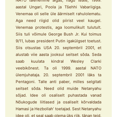
NATO laienemine algas, nagu teate, 1999.
aastal Ungari, Poola ja Tšehhi Vabariigiga.
Venemaa oli selle üle äärmiselt rahulolematu.
Aga need riigid olid piirist veel kaugel.
Venemaa protestis, aga loomulikult tulutult.
Siis tuli võimule George Bush Jr. Kui toimus
9/11, lubas president Putin igakülgset toetust.
Siis otsustas USA 20. septembril 2001, et
alustab viie aasta jooksul seitset sõda. Seda
saab kuulata kindral Wesley Clarki
veebikõnest. Ta oli 1999. aastal NATO
ülemjuhataja. 20. septembril 2001 läks ta
Pentagoni. Talle anti paber, milles selgitati
seitset sõda. Need olid muide Netanyahu
sõjad. Idee oli osaliselt puhastada vanad
Nõukogude liitlased ja osaliselt kõrvaldada
Hamasi ja Hezbollah’ toetajad. Sest Netanyahu
idee oli, et seal saab olema üks riik, tänan teid,