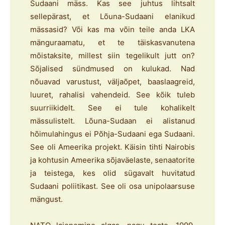
Sudaani mäss. Kas see juhtus lihtsalt
sellepärast, et Lõuna-Sudaani elanikud
mässasid? Või kas ma võin teile anda LKA
mänguraamatu, et te täiskasvanutena
mõistaksite, millest siin tegelikult jutt on?
Sõjalised sündmused on kulukad. Nad
nõuavad varustust, väljaõpet, baaslaagreid,
luuret, rahalisi vahendeid. See kõik tuleb
suurriikidelt. See ei tule kohalikelt
mässulistelt. Lõuna-Sudaan ei alistanud
hõimulahingus ei Põhja-Sudaani ega Sudaani.
See oli Ameerika projekt. Käisin tihti Nairobis
ja kohtusin Ameerika sõjaväelaste, senaatorite
ja teistega, kes olid sügavalt huvitatud
Sudaani poliitikast. See oli osa unipolaarsuse
mängust.