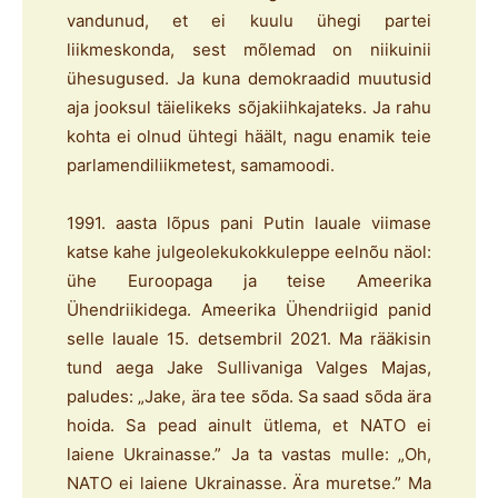
vandunud, et ei kuulu ühegi partei
liikmeskonda, sest mõlemad on niikuinii
ühesugused. Ja kuna demokraadid muutusid
aja jooksul täielikeks sõjakiihkajateks. Ja rahu
kohta ei olnud ühtegi häält, nagu enamik teie
parlamendiliikmetest, samamoodi.
1991. aasta lõpus pani Putin lauale viimase
katse kahe julgeolekukokkuleppe eelnõu näol:
ühe Euroopaga ja teise Ameerika
Ühendriikidega. Ameerika Ühendriigid panid
selle lauale 15. detsembril 2021. Ma rääkisin
tund aega Jake Sullivaniga Valges Majas,
paludes: „Jake, ära tee sõda. Sa saad sõda ära
hoida. Sa pead ainult ütlema, et NATO ei
laiene Ukrainasse.” Ja ta vastas mulle: „Oh,
NATO ei laiene Ukrainasse. Ära muretse.” Ma