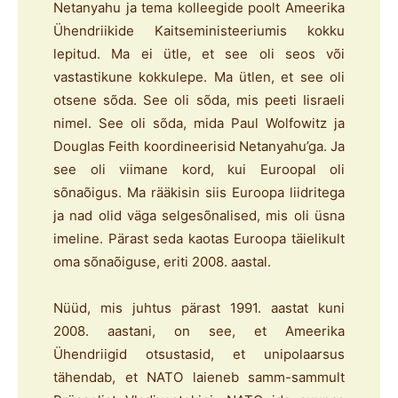
Netanyahu ja tema kolleegide poolt Ameerika
Ühendriikide Kaitseministeeriumis kokku
lepitud. Ma ei ütle, et see oli seos või
vastastikune kokkulepe. Ma ütlen, et see oli
otsene sõda. See oli sõda, mis peeti Iisraeli
nimel. See oli sõda, mida Paul Wolfowitz ja
Douglas Feith koordineerisid Netanyahu’ga. Ja
see oli viimane kord, kui Euroopal oli
sõnaõigus. Ma rääkisin siis Euroopa liidritega
ja nad olid väga selgesõnalised, mis oli üsna
imeline. Pärast seda kaotas Euroopa täielikult
oma sõnaõiguse, eriti 2008. aastal.
Nüüd, mis juhtus pärast 1991. aastat kuni
2008. aastani, on see, et Ameerika
Ühendriigid otsustasid, et unipolaarsus
tähendab, et NATO laieneb samm-sammult