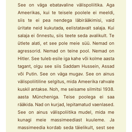
See on väga ebatavaline välispoliitika. Aga
Ameerikas, kui te teisele poolele ei meeldi,
siis te ei pea nendega läbirääkimisi, vaid
üritate neid kukutada, eelistatavalt salaja. Kui
salaja ei õnnestu, siis teete seda avalikult. Te
ütlete alati, et see pole meie süü. Nemad on
agressorid. Nemad on teine pool. Nemad on
Hitler. See tuleb esile iga kahe või kolme aasta
tagant, olgu see siis Saddam Hussein, Assad
või Putin. See on väga mugav. See on ainus
välispoliitiline selgitus, mida Ameerika rahvale
kuskil antakse. Noh, me seisame silmitsi 1938.
aasta Müncheniga. Teise poolega ei saa
rääkida. Nad on kurjad, lepitamatud vaenlased.
See on ainus välispoliitika mudel, mida me
kunagi meie massimeediast kuuleme. Ja
massimeedia kordab seda täielikult, sest see