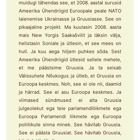
muidugi tähendas see, et 2008. aastal surusid
Ameerika Ühendriigid Euroopale peale NATO
laienemise Ukrainasse ja Gruusiasse. See on
pikaajaline projekt. Ma kuulasin 2008. aasta
mais New Yorgis Saakašvilit ja läksin välja,
helistasin Soniale ja ütlesin, et see mees on
hull. Ja kuu aega hiljem puhkes sõda. Sest
Ameerika Ühendriigid ütlesid sellele mehele,
et me päästsime Gruusia. Ja ta seisab
Välissuhete Nõukogus ja ütleb, et Gruusia on
Euroopa keskmes. Noh, see ei ole nii, daamid
ja härrad. See ei asu Euroopa keskmes. Ja
viimased sündmused ei aita Gruusia
julgeolekut ega teie parlamendiliikmete ega
Euroopa Parlamendi liikmete ega Euroopa
poliitikute sinna minek. See hävitab Gruusia.
See ei päästa Gruusiat. See hävitab Gruusia,