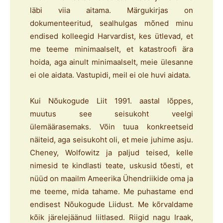
läbi viia aitama. Märgukirjas on
dokumenteeritud, sealhulgas mõned minu
endised kolleegid Harvardist, kes ütlevad, et
me teeme minimaalselt, et katastroofi ära
hoida, aga ainult minimaalselt, meie ülesanne
ei ole aidata. Vastupidi, meil ei ole huvi aidata.
Kui Nõukogude Liit 1991. aastal lõppes,
muutus see seisukoht veelgi
ülemäärasemaks. Võin tuua konkreetseid
näiteid, aga seisukoht oli, et meie juhime asju.
Cheney, Wolfowitz ja paljud teised, kelle
nimesid te kindlasti teate, uskusid tõesti, et
nüüd on maailm Ameerika Ühendriikide oma ja
me teeme, mida tahame. Me puhastame end
endisest Nõukogude Liidust. Me kõrvaldame
kõik järelejäänud liitlased. Riigid nagu Iraak,