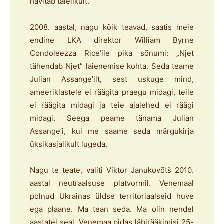
hävitab täielikult.
2008. aastal, nagu kõik teavad, saatis meie
endine LKA direktor William Byrne
Condoleezza Rice’ile pika sõnumi: „Njet
tähendab Njet” laienemise kohta. Seda teame
Julian Assange’ilt, sest uskuge mind,
ameeriklastele ei räägita praegu midagi, teile
ei räägita midagi ja teie ajalehed ei räägi
midagi. Seega peame tänama Julian
Assange’i, kui me saame seda märgukirja
üksikasjalikult lugeda.
Nagu te teate, valiti Viktor Janukovõtš 2010.
aastal neutraalsuse platvormil. Venemaal
polnud Ukrainas üldse territoriaalseid huve
ega plaane. Ma tean seda. Ma olin nendel
aastatel seal. Venemaa pidas läbirääkimisi 25-