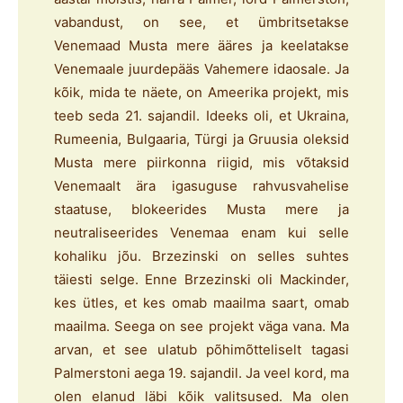
vabandust, on see, et ümbritsetakse
Venemaad Musta mere ääres ja keelatakse
Venemaale juurdepääs Vahemere idaosale. Ja
kõik, mida te näete, on Ameerika projekt, mis
teeb seda 21. sajandil. Ideeks oli, et Ukraina,
Rumeenia, Bulgaaria, Türgi ja Gruusia oleksid
Musta mere piirkonna riigid, mis võtaksid
Venemaalt ära igasuguse rahvusvahelise
staatuse, blokeerides Musta mere ja
neutraliseerides Venemaa enam kui selle
kohaliku jõu. Brzezinski on selles suhtes
täiesti selge. Enne Brzezinski oli Mackinder,
kes ütles, et kes omab maailma saart, omab
maailma. Seega on see projekt väga vana. Ma
arvan, et see ulatub põhimõtteliselt tagasi
Palmerstoni aega 19. sajandil. Ja veel kord, ma
olen elanud läbi kõik valitsused. Ma olen