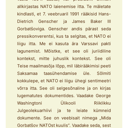
allkirjastas NATO laienemise itta. Te mäletate
kindlasti, et 7. veebruaril 1991 rääkisid Hans-
Dietrich Genscher ja James Baker III
Gorbatšoviga. Genscher andis pärast seda
pressikonverentsi, kus ta selgitas, et NATO ei
liigu itta. Me ei kasuta ära Varssavi pakti
lagunemist. Mõistke, et see oli juriidiline
kontekst, mitte juhuslik kontekst. See oli
Teise maailmasõja lõpp, mil läbirääkimisi peeti
Saksamaa taasühendamise üle. Sõlmiti
kokkulepe, et NATO ei liigu ühegi sentimeetri
võrra itta. See oli selgesõnaline ja on kirjas
lugematutes dokumentides. Vaadake George
Washingtoni Ülikooli Riiklikku
Julgeolekuarhiivi ja te leiate kümneid
dokumente. See on veebisait nimega „Mida
Gorbatšov NATOst kuulis”. Vaadake seda, sest