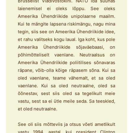
Brüsselist Vladivostokini. NATO ida suunas
laienemisel ei oleks lõppu. See oleks
Ameerika Ühendriikide unipolaarne maailm.
Kui te mängite lapsena riskimängu, nagu mina
tegin, siis see on Ameerika Ühendriikide idee,
et rahu valitseks kogu laual. Iga koht, kus pole
Ameerika Ühendriikide sõjaväebaasi, on
põhimõtteliselt vaenlane. Neutraalsus on
Ameerika Ühendriikide poliitilises sõnavaras
räpane, võib-olla kõige räpasem sõna. Kui sa
oled vaenlane, teame vähemalt, et sa oled
vaenlane. Kui sa oled neutraalne, oled sa
õõnestav, sest siis oled sa tegelikult meie
vastu, sest sa ei ütle meile seda. Sa teeskled,
et oled neutraalne.
See oli siis mõtteviis ja otsus võeti ametlikult
vastu 1994. aastal, kui president Clinton