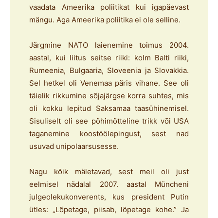
vaadata Ameerika poliitikat kui igapäevast
mängu. Aga Ameerika poliitika ei ole selline.
Järgmine NATO laienemine toimus 2004.
aastal, kui liitus seitse riiki: kolm Balti riiki,
Rumeenia, Bulgaaria, Sloveenia ja Slovakkia.
Sel hetkel oli Venemaa päris vihane. See oli
täielik rikkumine sõjajärgse korra suhtes, mis
oli kokku lepitud Saksamaa taasühinemisel.
Sisuliselt oli see põhimõtteline trikk või USA
taganemine koostöölepingust, sest nad
usuvad unipolaarsusesse.
Nagu kõik mäletavad, sest meil oli just
eelmisel nädalal 2007. aastal Müncheni
julgeolekukonverents, kus president Putin
ütles: „Lõpetage, piisab, lõpetage kohe.” Ja