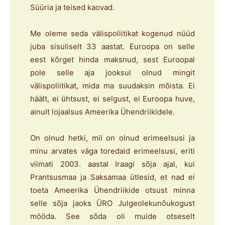
Süüria ja teised kaovad.
Me oleme seda välispoliitikat kogenud nüüd
juba sisuliselt 33 aastat. Euroopa on selle
eest kõrget hinda maksnud, sest Euroopal
pole selle aja jooksul olnud mingit
välispoliitikat, mida ma suudaksin mõista. Ei
häält, ei ühtsust, ei selgust, ei Euroopa huve,
ainult lojaalsus Ameerika Ühendriikidele.
On olnud hetki, mil on olnud erimeelsusi ja
minu arvates väga toredaid erimeelsusi, eriti
viimati 2003. aastal Iraagi sõja ajal, kui
Prantsusmaa ja Saksamaa ütlesid, et nad ei
toeta Ameerika Ühendriikide otsust minna
selle sõja jaoks ÜRO Julgeolekunõukogust
mööda. See sõda oli muide otseselt