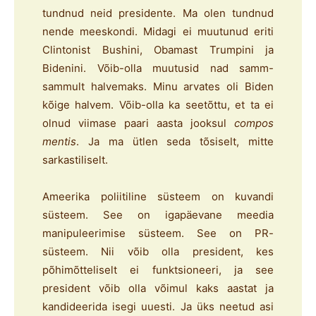
tundnud neid presidente. Ma olen tundnud
nende meeskondi. Midagi ei muutunud eriti
Clintonist Bushini, Obamast Trumpini ja
Bidenini. Võib-olla muutusid nad samm-
sammult halvemaks. Minu arvates oli Biden
kõige halvem. Võib-olla ka seetõttu, et ta ei
olnud viimase paari aasta jooksul
compos
mentis
. Ja ma ütlen seda tõsiselt, mitte
sarkastiliselt.
Ameerika poliitiline süsteem on kuvandi
süsteem. See on igapäevane meedia
manipuleerimise süsteem. See on PR-
süsteem. Nii võib olla president, kes
põhimõtteliselt ei funktsioneeri, ja see
president võib olla võimul kaks aastat ja
kandideerida isegi uuesti. Ja üks neetud asi